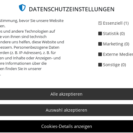
DATENSCHUTZEINSTELLUNGEN
tungsschwerpunkte & Lexikon
Vita
Honorar
Archiv
ustimmung, bevor Sie unsere Website
Essenziell (1)
en.
Sie befinde
s und andere Technologien auf
Statistik (0)
ge von ihnen sind technisch
ndere uns helfen, diese Website und
Marketing (0)
r Raucherpause ist kein Arbe
rbessern. Personenbezogene Daten
en (z. B. IP-Adressen), z. B. für
Externe Medien
gen und Inhalte oder Anzeigen- und
re Informationen über die
Sonstige (0)
n finden Sie in unserer
.
 Träger der gesetzlichen Unfallversicherung sind stets 
Alle akzeptieren
etzung erleidet oder sogar tödlich verunglückt.
Auswahl akzeptieren
ben der eigentlichen Arbeit auch Sondertätigkeiten, d
iern, Betriebsauflüge sowie die direkte Fahrt vom Wohno
Cookies-Details anzeigen
ngsschutz ausgenommen sind hingegen Tätigkeiten, di