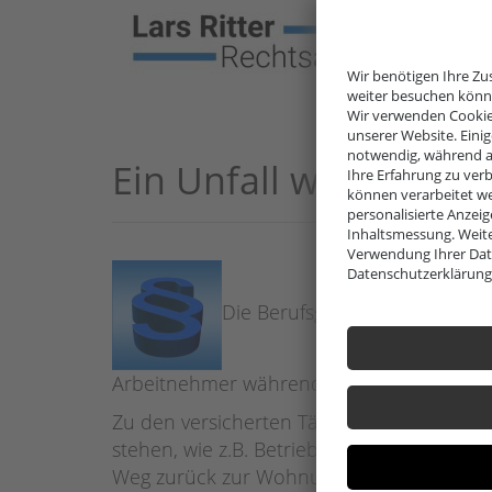
Bera
Wir benötigen Ihre Z
weiter besuchen könn
Wir verwenden Cookie
unserer Website. Eini
notwendig, während a
Ein Unfall während de
Ihre Erfahrung zu ve
können verarbeitet werd
personalisierte Anzei
Inhaltsmessung. Weite
Verwendung Ihrer Date
Datenschutzerklärung
Die Berufsgenossenschaften als
Arbeitnehmer während der Arbeit eine Verl
Zu den versicherten Tätigkeiten zählt ne
stehen, wie z.B. Betriebssport, Betriebsfe
Weg zurück zur Wohnung. Vom Versicheru