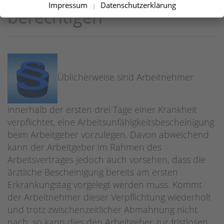
Impressum
Datenschutzerklärung
|
berechtigen
Üblicherweise sind Arbeitnehmer
innerhalb der ersten drei Tage einer Krankheit
verpflichtet, eine Arbeitsunfähigkeitsbescheinigung
beim Arbeitgeber vorzulegen. Davon abweichend
kann der Arbeitgeber im Rahmen des
Arbeitsvertrages jedoch auch vorsehen, dass die
ärztliche Bescheinigung bereits am ersten
Erkrankungstag vorgelegt werden muss. Kommt
der Arbeitnehmer dieser Verpflichtung wiederholt
und trotz zwischenzeitlicher Abmahnung nicht
nach, so kann dies den Arbeitgeber zur fristlosen