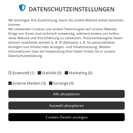
DATENSCHUTZEINSTELLUNGEN
Wir benötigen Ihre Zustimmung, bevor Sie unsere Website weiter besuchen
können.
Wir verwenden Cookies und andere Technologien auf unserer Website.
Menu
Einige von ihnen sind technisch notwendig, während andere uns helfen,
diese Website und Ihre Erfahrung zu verbessern. Personenbezogene Daten
können verarbeitet werden (z. B. IP-Adressen), z. B. für personalisierte
Anzeigen und Inhalte oder Anzeigen- und Inhaltsmessung. Weitere
Sie befinden sich hier:
Start
Archiv
Arbeitsrecht
Informationen über die Verwendung Ihrer Daten finden Sie in unserer
Kündigung
Datenschutzerklärung.
Eine verspätete
Essenziell (1)
Statistik (0)
Marketing (0)
Externe Medien (3)
Sonstige (0)
Krankmeldung kann den
Alle akzeptieren
Arbeitgeber zur fristlosen
Auswahl akzeptieren
Kündigung des
Cookies-Details anzeigen
Arbeitsverhältnisses